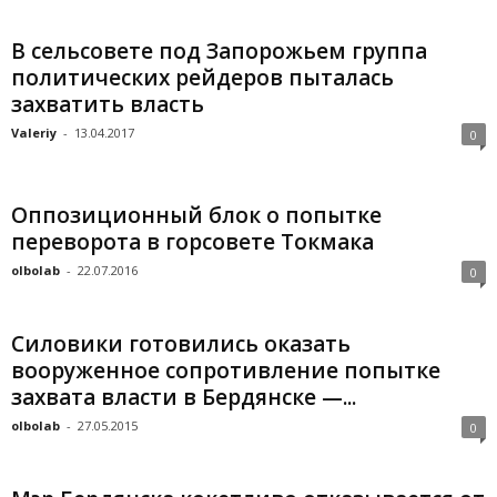
В сельсовете под Запорожьем группа
политических рейдеров пыталась
захватить власть
Valeriy
-
13.04.2017
0
Оппозиционный блок о попытке
переворота в горсовете Токмака
olbolab
-
22.07.2016
0
Силовики готовились оказать
вооруженное сопротивление попытке
захвата власти в Бердянске —...
olbolab
-
27.05.2015
0