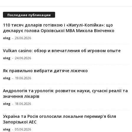
Последние публикации
110 тисяч доларів готівкою і «Жигулі-Копійка»: що
декларує голова Оріхівської МВА Микола Вініченко
oleg
-
26.06.2026
Vulkan casino: обзор и впечатления об игровом опыте
oleg
-
24.06.2026
Як правильно вибрати дитяче ліжечко
oleg
-
19.06.2026
Андрологія та урологія: розвиток науки, сучасні реалії та
значення лікарів
oleg
-
18.06.2026
Україна та Росія оголосили локальне перемир’я біля
Запорізької АЕС
oleg
-
05.06.2026