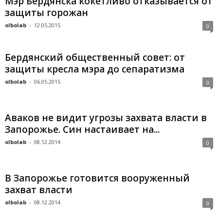
Мэр Бердянска кокетливо отказывается от
защиты горожан
olbolab
-
12.05.2015
0
Бердянский общественный совет: от
защиты кресла мэра до сепаратизма
olbolab
-
06.05.2015
0
Аваков не видит угрозы захвата власти в
Запорожье. Син настаивает на...
olbolab
-
08.12.2014
0
В Запорожье готовится вооруженный
захват власти
olbolab
-
08.12.2014
0