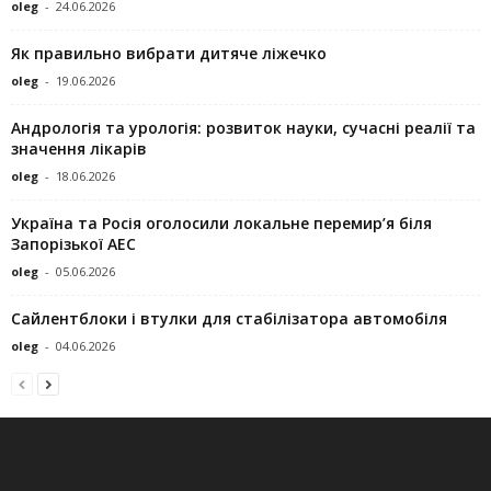
oleg
-
24.06.2026
Як правильно вибрати дитяче ліжечко
oleg
-
19.06.2026
Андрологія та урологія: розвиток науки, сучасні реалії та
значення лікарів
oleg
-
18.06.2026
Україна та Росія оголосили локальне перемир’я біля
Запорізької АЕС
oleg
-
05.06.2026
Сайлентблоки і втулки для стабілізатора автомобіля
oleg
-
04.06.2026