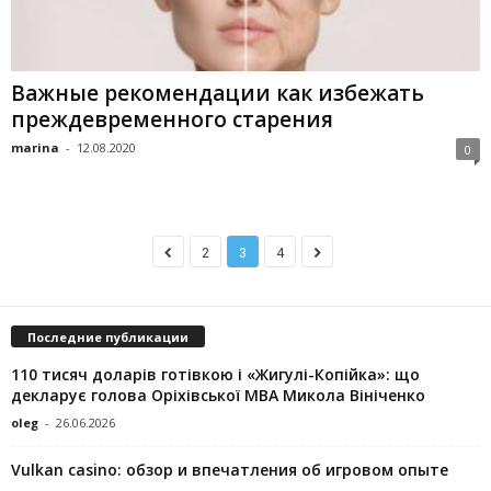
Важные рекомендации как избежать
преждевременного старения
marina
-
12.08.2020
0
2
3
4
Последние публикации
110 тисяч доларів готівкою і «Жигулі-Копійка»: що
декларує голова Оріхівської МВА Микола Вініченко
oleg
-
26.06.2026
Vulkan casino: обзор и впечатления об игровом опыте