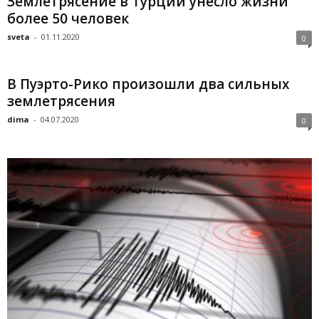
Землетрясение в Турции унесло жизни
более 50 человек
sveta
-
01.11.2020
0
В Пуэрто-Рико произошли два сильных
землетрясения
dima
-
04.07.2020
0