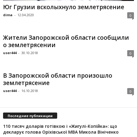
Юг Грузии всколыхнуло землетрясение
dima
-
12.04.2020
0
Жители Запорожской области сообщили
о землетрясении
user444
-
30.10.2018
0
В Запорожской области произошло
землетрясение
user444
-
16.10.2018
0
Последние публикации
110 тисяч доларів готівкою і «Жигулі-Копійка»: що
декларує голова Оріхівської МВА Микола Вініченко