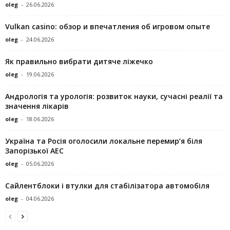
oleg
-
26.06.2026
Vulkan casino: обзор и впечатления об игровом опыте
oleg
-
24.06.2026
Як правильно вибрати дитяче ліжечко
oleg
-
19.06.2026
Андрологія та урологія: розвиток науки, сучасні реалії та
значення лікарів
oleg
-
18.06.2026
Україна та Росія оголосили локальне перемир’я біля
Запорізької АЕС
oleg
-
05.06.2026
Сайлентблоки і втулки для стабілізатора автомобіля
oleg
-
04.06.2026