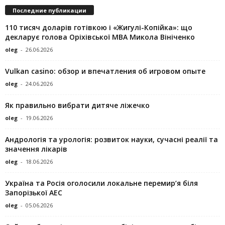
Последние публикации
110 тисяч доларів готівкою і «Жигулі-Копійка»: що
декларує голова Оріхівської МВА Микола Вініченко
oleg
-
26.06.2026
Vulkan casino: обзор и впечатления об игровом опыте
oleg
-
24.06.2026
Як правильно вибрати дитяче ліжечко
oleg
-
19.06.2026
Андрологія та урологія: розвиток науки, сучасні реалії та
значення лікарів
oleg
-
18.06.2026
Україна та Росія оголосили локальне перемир’я біля
Запорізької АЕС
oleg
-
05.06.2026