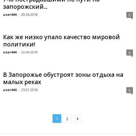
запорожский...
user444
-
29.06.2018
0
Как же низко упало качество мировой
политики!
user444
-
22.04.2018
0
В Запорожье обустроят зоны отдыха на
малых реках
user444
-
25.01.2018
0
1
2