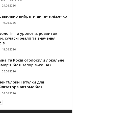
-
24.06.2026
правильно вибрати дитяче ліжечко
-
19.06.2026
ологія та урологія: розвиток
и, сучасні реалії та значення
рів
-
18.06.2026
їна та Росія оголосили локальне
мир’я біля Запорізької АЕС
-
05.06.2026
ентблоки і втулки для
білізатора автомобіля
-
04.06.2026