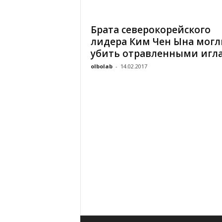
«
В
Брата северокорейского
Е
лидера Ким Чен Ына могл
Р
Ж
убить отравленными игл
Е
olbolab
-
14.02.2017
»