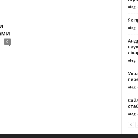
oleg
Як 
и
oleg
ами
Андр
0
наук
ліка
oleg
Укра
пере
oleg
Сайл
ста
oleg