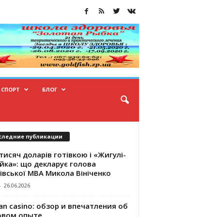
СПОРТ
БЛОГ
следние публикации
тисяч доларів готівкою і «Жигулі-
йка»: що декларує голова
івської МВА Микола Вініченко
-
26.06.2026
an casino: обзор и впечатления об
овом опыте