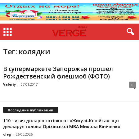
Тег: колядки
В супермаркете Запорожья прошел
Рождественский флешмоб (ФОТО)
Valeriy
-
07.01.2017
0
Последние публикации
110 тисяч доларів готівкою і «Жигулі-Копійка»: що
декларує голова Оріхівської МВА Микола Вініченко
oleg
-
26.06.2026