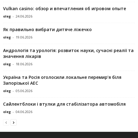
Vulkan casino: обзор и впечатления об игровом опыте
oleg
-
24.06.2026
Як правильно вибрати дитяче ліжечко
oleg
-
19.06.2026
Андрологія та урологія: розвиток науки, сучасні реалії та
значення лікарів
oleg
-
18.06.2026
Україна та Росія оголосили локальне перемир’я біля
Запорізької АЕС
oleg
-
05.06.2026
Сайлентблоки і втулки для стабілізатора автомобіля
oleg
-
04.06.2026