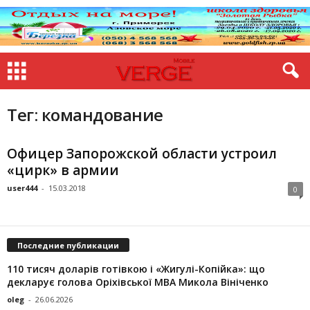
Тег: командование
Офицер Запорожской области устроил
«цирк» в армии
user444
-
15.03.2018
0
Последние публикации
110 тисяч доларів готівкою і «Жигулі-Копійка»: що
декларує голова Оріхівської МВА Микола Вініченко
oleg
-
26.06.2026