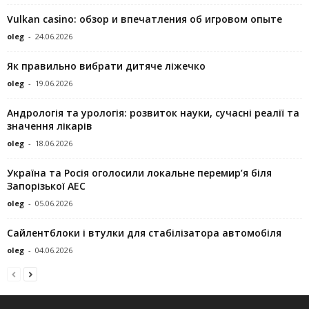
Vulkan casino: обзор и впечатления об игровом опыте
oleg
-
24.06.2026
Як правильно вибрати дитяче ліжечко
oleg
-
19.06.2026
Андрологія та урологія: розвиток науки, сучасні реалії та
значення лікарів
oleg
-
18.06.2026
Україна та Росія оголосили локальне перемир’я біля
Запорізької АЕС
oleg
-
05.06.2026
Сайлентблоки і втулки для стабілізатора автомобіля
oleg
-
04.06.2026