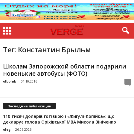
Тег: Константин Брыльм
Школам Запорожской области подарили
новенькие автобусы (ФОТО)
olbolab
-
01.10.2016
1
Последние публикации
110 тисяч доларів готівкою і «Жигулі-Копійка»: що
декларує голова Оріхівської МВА Микола Вініченко
oleg
-
26.06.2026