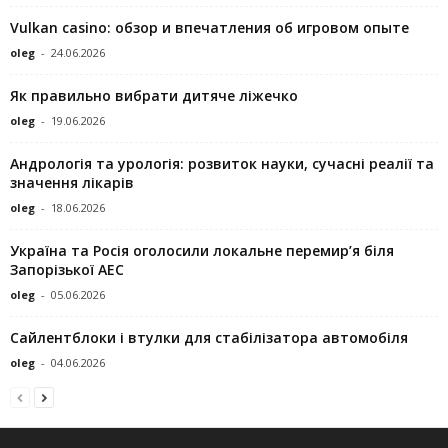
Vulkan casino: обзор и впечатления об игровом опыте
oleg
-
24.06.2026
Як правильно вибрати дитяче ліжечко
oleg
-
19.06.2026
Андрологія та урологія: розвиток науки, сучасні реалії та
значення лікарів
oleg
-
18.06.2026
Україна та Росія оголосили локальне перемир’я біля
Запорізької АЕС
oleg
-
05.06.2026
Сайлентблоки і втулки для стабілізатора автомобіля
oleg
-
04.06.2026