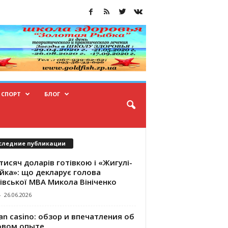
СПОРТ
БЛОГ
следние публикации
тисяч доларів готівкою і «Жигулі-
йка»: що декларує голова
івської МВА Микола Вініченко
-
26.06.2026
an casino: обзор и впечатления об
овом опыте