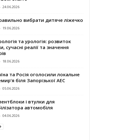
-
24.06.2026
правильно вибрати дитяче ліжечко
-
19.06.2026
ологія та урологія: розвиток
и, сучасні реалії та значення
рів
-
18.06.2026
їна та Росія оголосили локальне
мир’я біля Запорізької АЕС
-
05.06.2026
ентблоки і втулки для
білізатора автомобіля
-
04.06.2026