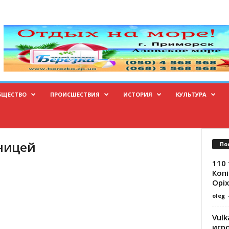
БЩЕСТВО
ПРОИСШЕСТВИЯ
ИСТОРИЯ
КУЛЬТУРА
аницей
По
110 
Копі
Оріх
oleg
Vulk
игр