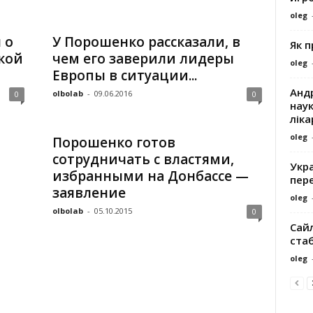
oleg
 о
У Порошенко рассказали, в
Як 
кой
чем его заверили лидеры
oleg
Европы в ситуации...
Андр
olbolab
-
09.06.2016
0
0
наук
ліка
oleg
Порошенко готов
сотрудничать с властями,
Укра
избранными на Донбассе —
пере
заявление
oleg
olbolab
-
05.10.2015
0
Сайл
ста
oleg