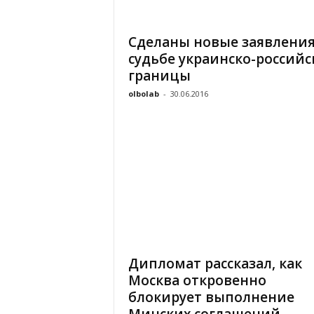
«
В
Сделаны новые заявления
Е
судьбе украинско-российс
Р
Ж
границы
Е
olbolab
-
30.06.2016
»
Дипломат рассказал, как
Москва откровенно
блокирует выполнение