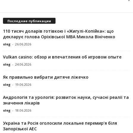
Последние публикации
110 тисяч доларів готівкою і «Жигулі-Копійка»: що
декларує голова Оріхівської МВА Микола Вініченко
oleg
-
26.06.2026
Vulkan casino: обзор и впечатления об игровом опыте
oleg
-
24.06.2026
Як правильно вибрати дитяче ліжечко
oleg
-
19.06.2026
Андрологія та урологія: розвиток науки, сучасні реалії та
значення лікарів
oleg
-
18.06.2026
Україна та Росія оголосили локальне перемир’я біля
Запорізької АЕС