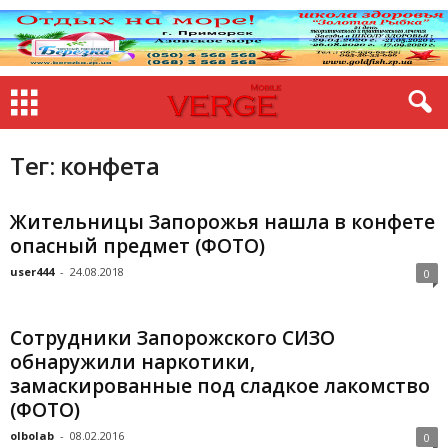
Тег: конфета
Жительницы Запорожья нашла в конфете
опасный предмет (ФОТО)
user444
-
24.08.2018
0
Сотрудники Запорожского СИЗО
обнаружили наркотики,
замаскированные под сладкое лакомство
(ФОТО)
olbolab
-
08.02.2016
0