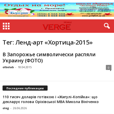
Тег: Ленд-арт «Хортица-2015»
В Запорожье символически распяли
Украину (ФОТО)
olbolab
-
18.04.2015
0
Последние публикации
110 тисяч доларів готівкою і «Жигулі-Копійка»: що
декларує голова Оріхівської МВА Микола Вініченко
oleg
-
26.06.2026