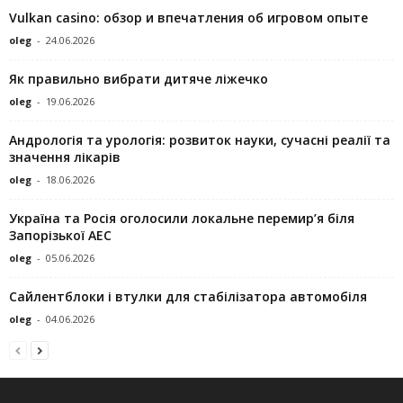
Vulkan casino: обзор и впечатления об игровом опыте
oleg
-
24.06.2026
Як правильно вибрати дитяче ліжечко
oleg
-
19.06.2026
Андрологія та урологія: розвиток науки, сучасні реалії та
значення лікарів
oleg
-
18.06.2026
Україна та Росія оголосили локальне перемир’я біля
Запорізької АЕС
oleg
-
05.06.2026
Сайлентблоки і втулки для стабілізатора автомобіля
oleg
-
04.06.2026