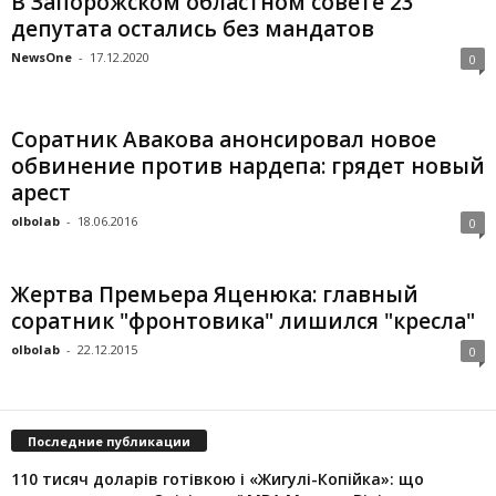
В Запорожском областном совете 23
депутата остались без мандатов
NewsOne
-
17.12.2020
0
Соратник Авакова анонсировал новое
обвинение против нардепа: грядет новый
арест
olbolab
-
18.06.2016
0
Жертва Премьера Яценюка: главный
соратник "фронтовика" лишился "кресла"
olbolab
-
22.12.2015
0
Последние публикации
110 тисяч доларів готівкою і «Жигулі-Копійка»: що