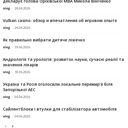
декларує голова Оріхівської МВА Микола Вініченко
oleg
-
26.06.2026
Vulkan casino: обзор и впечатления об игровом опыте
oleg
-
24.06.2026
Як правильно вибрати дитяче ліжечко
oleg
-
19.06.2026
Андрологія та урологія: розвиток науки, сучасні реалії та
значення лікарів
oleg
-
18.06.2026
Україна та Росія оголосили локальне перемир’я біля
Запорізької АЕС
oleg
-
05.06.2026
Сайлентблоки і втулки для стабілізатора автомобіля
oleg
-
04.06.2026