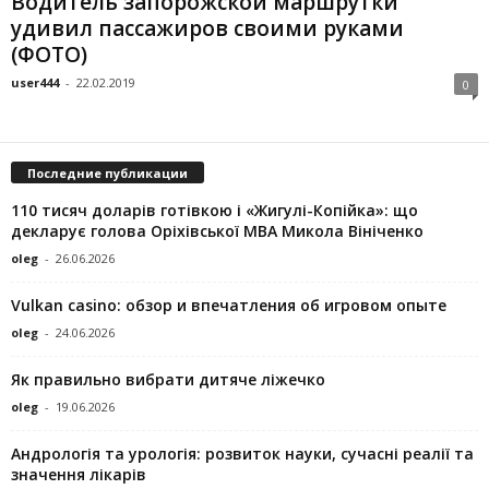
Водитель запорожской маршрутки
удивил пассажиров своими руками
(ФОТО)
user444
-
22.02.2019
0
Последние публикации
110 тисяч доларів готівкою і «Жигулі-Копійка»: що
декларує голова Оріхівської МВА Микола Вініченко
oleg
-
26.06.2026
Vulkan casino: обзор и впечатления об игровом опыте
oleg
-
24.06.2026
Як правильно вибрати дитяче ліжечко
oleg
-
19.06.2026
Андрологія та урологія: розвиток науки, сучасні реалії та
значення лікарів