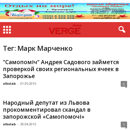
Тег: Марк Марченко
"Самопоміч" Андрея Садового займется
проверкой своих региональных ячеек в
Запорожье
olbolab
-
01.05.2015
0
Народный депутат из Львова
прокомментировал скандал в
запорожской «Самопомочі»
olbolab
-
30.04.2015
1