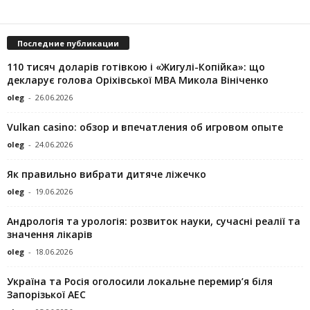
Последние публикации
110 тисяч доларів готівкою і «Жигулі-Копійка»: що
декларує голова Оріхівської МВА Микола Вініченко
oleg
-
26.06.2026
Vulkan casino: обзор и впечатления об игровом опыте
oleg
-
24.06.2026
Як правильно вибрати дитяче ліжечко
oleg
-
19.06.2026
Андрологія та урологія: розвиток науки, сучасні реалії та
значення лікарів
oleg
-
18.06.2026
Україна та Росія оголосили локальне перемир’я біля
Запорізької АЕС