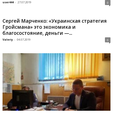
user444
-
27.07.2019
0
Сергей Марченко: «Украинская стратегия
Гройсмана» ­это экономика и
благосостояние, деньги —...
Valeriy
-
04.07.2019
0