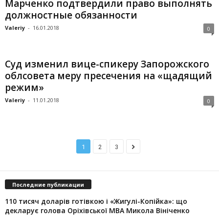
Марченко подтвердили право выполнять
должностные обязанности
Valeriy
-
16.01.2018
0
Суд изменил вице-спикеру Запорожского
облсовета меру пресечения на «щадящий
режим»
Valeriy
-
11.01.2018
0
1
2
3
Последние публикации
110 тисяч доларів готівкою і «Жигулі-Копійка»: що
декларує голова Оріхівської МВА Микола Вініченко