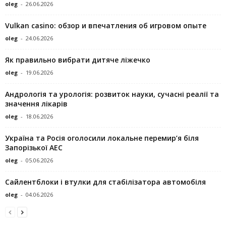
oleg
-
26.06.2026
Vulkan casino: обзор и впечатления об игровом опыте
oleg
-
24.06.2026
Як правильно вибрати дитяче ліжечко
oleg
-
19.06.2026
Андрологія та урологія: розвиток науки, сучасні реалії та
значення лікарів
oleg
-
18.06.2026
Україна та Росія оголосили локальне перемир’я біля
Запорізької АЕС
oleg
-
05.06.2026
Сайлентблоки і втулки для стабілізатора автомобіля
oleg
-
04.06.2026