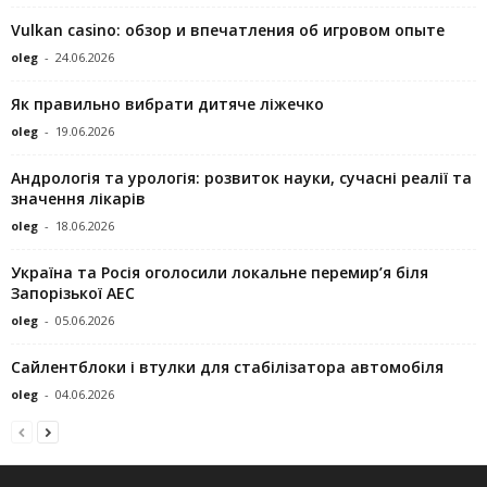
Vulkan casino: обзор и впечатления об игровом опыте
oleg
-
24.06.2026
Як правильно вибрати дитяче ліжечко
oleg
-
19.06.2026
Андрологія та урологія: розвиток науки, сучасні реалії та
значення лікарів
oleg
-
18.06.2026
Україна та Росія оголосили локальне перемир’я біля
Запорізької АЕС
oleg
-
05.06.2026
Сайлентблоки і втулки для стабілізатора автомобіля
oleg
-
04.06.2026