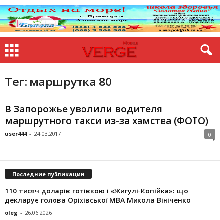
Тег: маршрутка 80
В Запорожье уволили водителя
маршрутного такси из-за хамства (ФОТО)
user444
-
24.03.2017
0
Последние публикации
110 тисяч доларів готівкою і «Жигулі-Копійка»: що
декларує голова Оріхівської МВА Микола Вініченко
oleg
-
26.06.2026