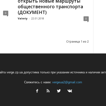
открыть новые маршруты
общественного транспорта
(ДОКУМЕНТ)
0
Valeriy
-
22.01.2018
0
Страница 1 из 2
йта verge.zp.ua допустима только при указании источника и наличии ак
Свяжитесь с нами:
vergeua2@gmail.com