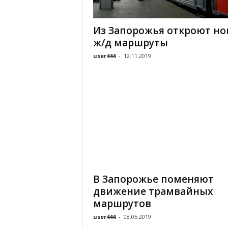
«
В
Из Запорожья откроют но
Е
ж/д маршруты
Р
Ж
user444
-
12.11.2019
Е
»
В Запорожье поменяют
движение трамвайных
маршрутов
user444
-
08.05.2019