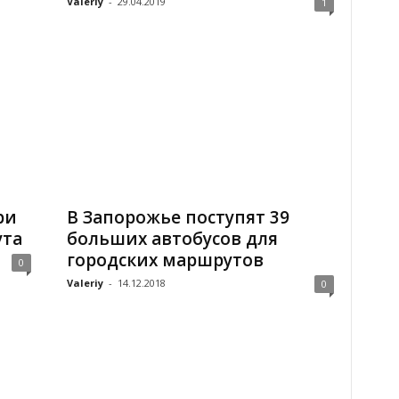
Valeriy
-
29.04.2019
1
ри
В Запорожье поступят 39
ута
больших автобусов для
городских маршрутов
0
Valeriy
-
14.12.2018
0