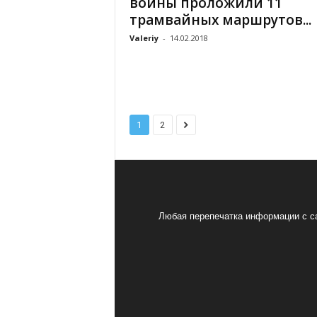
войны проложили 11
трамвайных маршрутов...
Valeriy
-
14.02.2018
1
2
Любая перепечатка информации с са