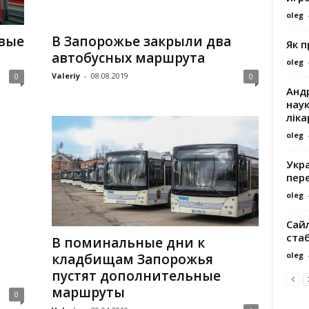
oleg
вые
В Запорожье закрыли два
Як 
автобусных маршрута
oleg
Valeriy
-
08.08.2019
0
0
Андр
наук
ліка
oleg
Укра
пере
oleg
Сайл
ста
В поминальные дни к
oleg
кладбищам Запорожья
пустят дополнительные
маршруты
0