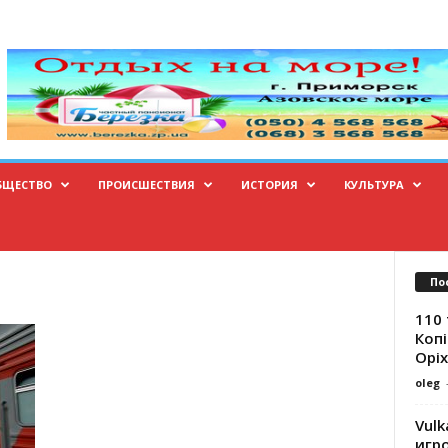
БЩЕСТВО
ПРОИСШЕСТВИЯ
ИСТОРИЯ
КУЛЬТУРА
По
110 
Копі
Оріх
oleg
Vulk
игр