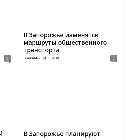
В Запорожье изменятся
маршруты общественного
транспорта
user444
-
14.08.2018
0
0
й
В Запорожье планируют