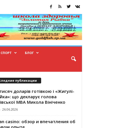
СПОРТ
БЛОГ
следние публикации
тисяч доларів готівкою і «Жигулі-
йка»: що декларує голова
івської МВА Микола Вініченко
-
26.06.2026
an casino: обзор и впечатления об
овом опыте