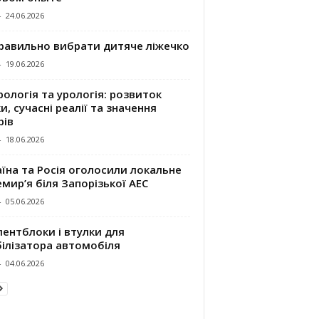
-
24.06.2026
правильно вибрати дитяче ліжечко
-
19.06.2026
ологія та урологія: розвиток
и, сучасні реалії та значення
рів
-
18.06.2026
їна та Росія оголосили локальне
мир’я біля Запорізької АЕС
-
05.06.2026
ентблоки і втулки для
білізатора автомобіля
-
04.06.2026