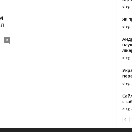
oleg
м
Як 
ил
oleg
Андр
0
наук
ліка
oleg
Укра
пере
oleg
Сайл
ста
oleg