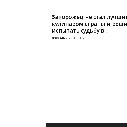
«
В
Запорожец не стал лучши
Е
кулинаром страны и реш
Р
Ж
испытать судьбу в...
Е
user444
-
22.03.2017
»