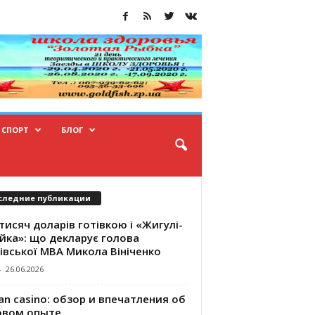
СПОРТ
БЛОГ
следние публикации
тисяч доларів готівкою і «Жигулі-
йка»: що декларує голова
івської МВА Микола Вініченко
-
26.06.2026
an casino: обзор и впечатления об
овом опыте