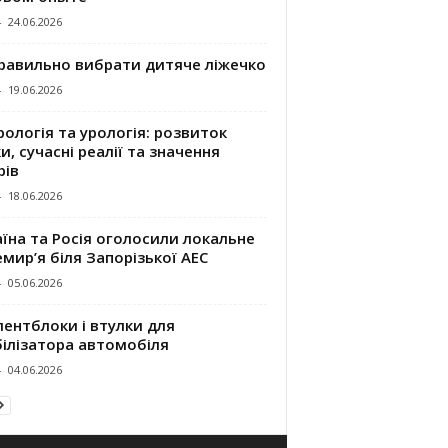
-
24.06.2026
правильно вибрати дитяче ліжечко
-
19.06.2026
ологія та урологія: розвиток
и, сучасні реалії та значення
рів
-
18.06.2026
їна та Росія оголосили локальне
мир’я біля Запорізької АЕС
-
05.06.2026
ентблоки і втулки для
білізатора автомобіля
-
04.06.2026