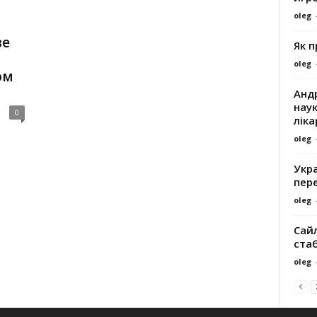
oleg
ве
Як 
oleg
ом
Андр
наук
0
ліка
oleg
Укра
пере
oleg
Сайл
ста
oleg