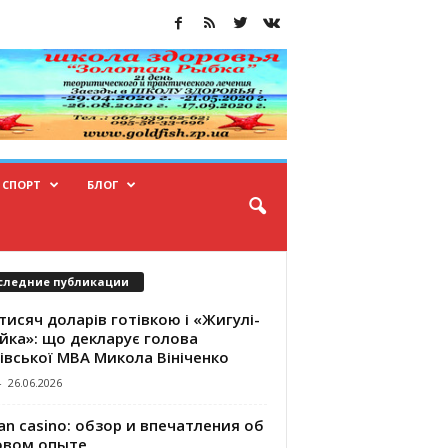
СПОРТ
БЛОГ
следние публикации
тисяч доларів готівкою і «Жигулі-
йка»: що декларує голова
івської МВА Микола Вініченко
-
26.06.2026
an casino: обзор и впечатления об
овом опыте