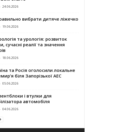
-
24.06.2026
правильно вибрати дитяче ліжечко
-
19.06.2026
ологія та урологія: розвиток
и, сучасні реалії та значення
рів
-
18.06.2026
їна та Росія оголосили локальне
мир’я біля Запорізької АЕС
-
05.06.2026
ентблоки і втулки для
білізатора автомобіля
-
04.06.2026