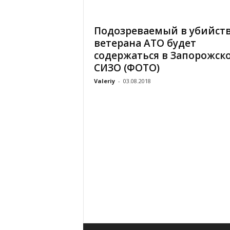
«
В
Подозреваемый в убийст
Е
ветерана АТО будет
Р
Ж
содержаться в Запорожск
Е
СИЗО (ФОТО)
»
Valeriy
-
03.08.2018