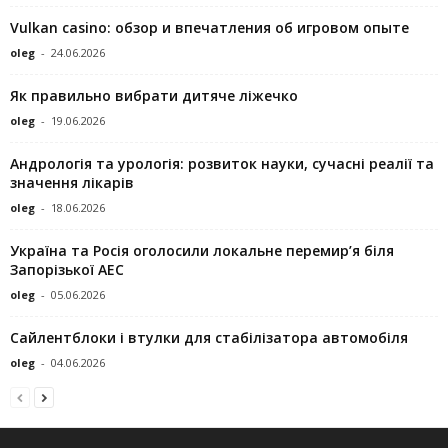
Vulkan casino: обзор и впечатления об игровом опыте
oleg
-
24.06.2026
Як правильно вибрати дитяче ліжечко
oleg
-
19.06.2026
Андрологія та урологія: розвиток науки, сучасні реалії та
значення лікарів
oleg
-
18.06.2026
Україна та Росія оголосили локальне перемир’я біля
Запорізької АЕС
oleg
-
05.06.2026
Сайлентблоки і втулки для стабілізатора автомобіля
oleg
-
04.06.2026