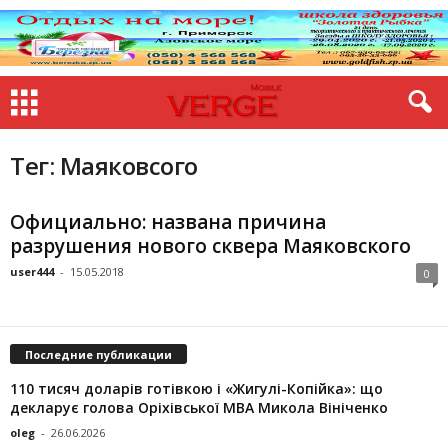
Тег: Маяковсого
Официально: названа причина
разрушения нового сквера Маяковского
user444
-
15.05.2018
0
Последние публикации
110 тисяч доларів готівкою і «Жигулі-Копійка»: що
декларує голова Оріхівської МВА Микола Вініченко
oleg
-
26.06.2026