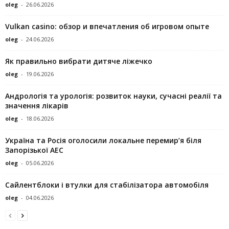
oleg
-
26.06.2026
Vulkan casino: обзор и впечатления об игровом опыте
oleg
-
24.06.2026
Як правильно вибрати дитяче ліжечко
oleg
-
19.06.2026
Андрологія та урологія: розвиток науки, сучасні реалії та
значення лікарів
oleg
-
18.06.2026
Україна та Росія оголосили локальне перемир’я біля
Запорізької АЕС
oleg
-
05.06.2026
Сайлентблоки і втулки для стабілізатора автомобіля
oleg
-
04.06.2026