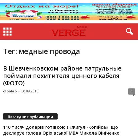
Тег: медные провода
В Шевченковском районе патрульные
поймали похитителя ценного кабеля
(ФОТО)
olbolab
-
30.09.2016
0
Последние публикации
110 тисяч доларів готівкою і «Жигулі-Копійка»: що
декларує голова Оріхівської МВА Микола Вініченко