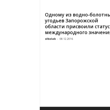
«
В
Одному из водно-болотн
Е
угодьев Запорожской
Р
Ж
области присвоили статус
Е
международного значени
»
olbolab
-
08.12.2016