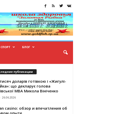
СПОРТ
БЛОГ
следние публикации
тисяч доларів готівкою і «Жигулі-
йка»: що декларує голова
івської МВА Микола Вініченко
-
26.06.2026
an casino: обзор и впечатления об
овом опыте