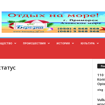
БЩЕСТВО
ПРОИСШЕСТВИЯ
ИСТОРИЯ
КУЛЬТУРА
статус
По
110 
Копі
Оріх
oleg
Vulk
игр