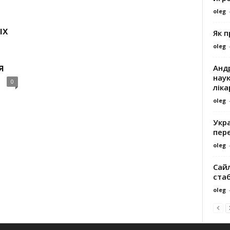
oleg
ых
Як 
oleg
я
Андр
наук
0
ліка
oleg
Укра
пере
oleg
Сайл
ста
oleg