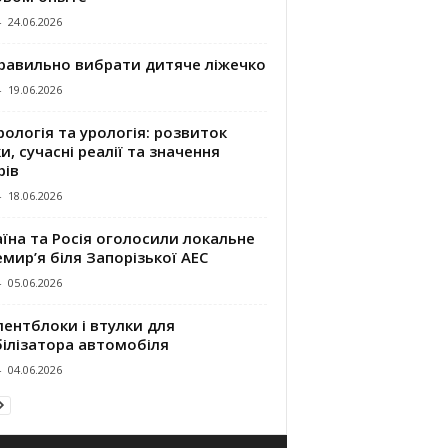
-
24.06.2026
правильно вибрати дитяче ліжечко
-
19.06.2026
ологія та урологія: розвиток
и, сучасні реалії та значення
рів
-
18.06.2026
їна та Росія оголосили локальне
мир’я біля Запорізької АЕС
-
05.06.2026
ентблоки і втулки для
білізатора автомобіля
-
04.06.2026