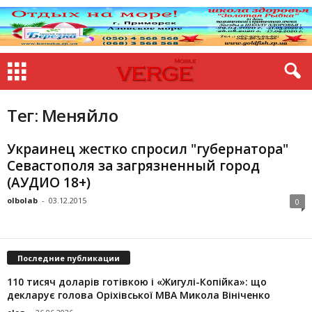
Тег: Меняйло
Украинец жестко спросил "губернатора"
Севастополя за загрязненный город
(АУДИО 18+)
olbolab
-
03.12.2015
0
Последние публикации
110 тисяч доларів готівкою і «Жигулі-Копійка»: що
декларує голова Оріхівської МВА Микола Вініченко