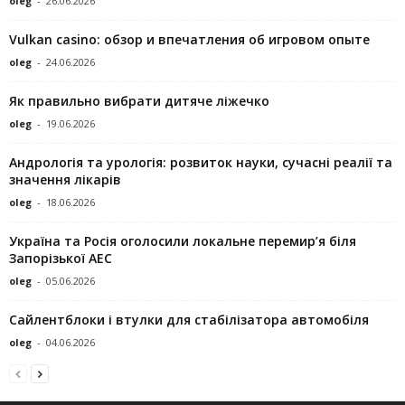
oleg
-
26.06.2026
Vulkan casino: обзор и впечатления об игровом опыте
oleg
-
24.06.2026
Як правильно вибрати дитяче ліжечко
oleg
-
19.06.2026
Андрологія та урологія: розвиток науки, сучасні реалії та
значення лікарів
oleg
-
18.06.2026
Україна та Росія оголосили локальне перемир’я біля
Запорізької АЕС
oleg
-
05.06.2026
Сайлентблоки і втулки для стабілізатора автомобіля
oleg
-
04.06.2026