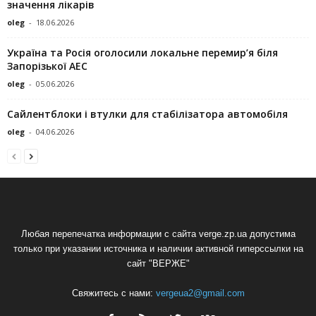
значення лікарів
oleg
-
18.06.2026
Україна та Росія оголосили локальне перемир’я біля
Запорізької АЕС
oleg
-
05.06.2026
Сайлентблоки і втулки для стабілізатора автомобіля
oleg
-
04.06.2026
Любая перепечатка информации с сайта verge.zp.ua допустима
только при указании источника и наличии активной гиперссылки на
сайт "ВЕРЖЕ"
Свяжитесь с нами:
vergeua2@gmail.com