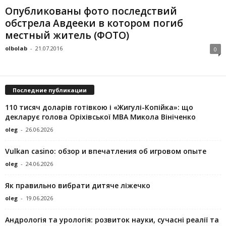
Опубликованы фото последствий
обстрела Авдееки в котором погиб
местный житель (ФОТО)
olbolab
-
21.07.2016
0
Последние публикации
110 тисяч доларів готівкою і «Жигулі-Копійка»: що
декларує голова Оріхівської МВА Микола Вініченко
oleg
-
26.06.2026
Vulkan casino: обзор и впечатления об игровом опыте
oleg
-
24.06.2026
Як правильно вибрати дитяче ліжечко
oleg
-
19.06.2026
Андрологія та урологія: розвиток науки, сучасні реалії та