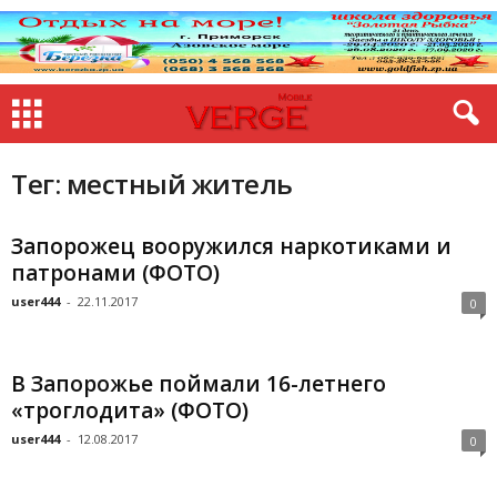
Тег: местный житель
Запорожец вооружился наркотиками и
патронами (ФОТО)
user444
-
22.11.2017
0
В Запорожье поймали 16-летнего
«троглодита» (ФОТО)
user444
-
12.08.2017
0