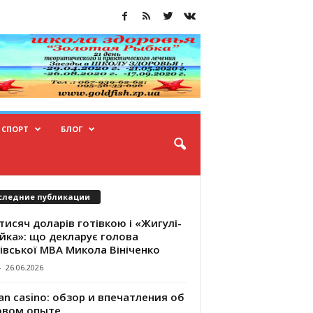
СПОРТ
БЛОГ
следние публикации
тисяч доларів готівкою і «Жигулі-
йка»: що декларує голова
івської МВА Микола Вініченко
-
26.06.2026
an casino: обзор и впечатления об
овом опыте