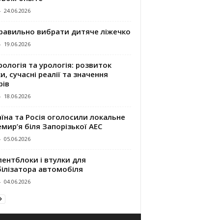
-
24.06.2026
правильно вибрати дитяче ліжечко
-
19.06.2026
ологія та урологія: розвиток
и, сучасні реалії та значення
рів
-
18.06.2026
їна та Росія оголосили локальне
мир’я біля Запорізької АЕС
-
05.06.2026
ентблоки і втулки для
білізатора автомобіля
-
04.06.2026