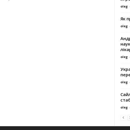
oleg
Як 
oleg
Андр
наук
ліка
oleg
Укра
пере
oleg
Сайл
ста
oleg