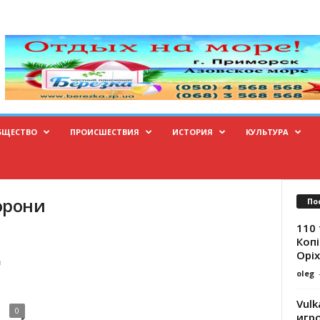
БЩЕСТВО
ПРОИСШЕСТВИЯ
ИСТОРИЯ
КУЛЬТУРА
орони
По
110 
Копі
Оріх
д
oleg
Vulk
0
игр