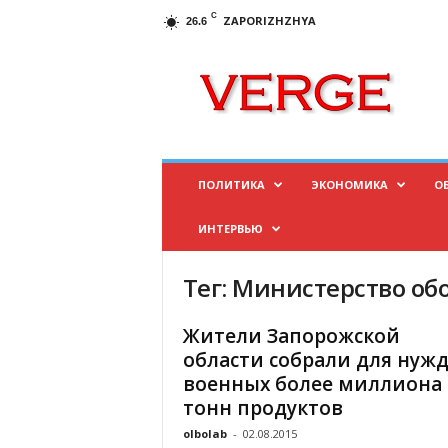
C
ZAPORIZHZHYA
26.6
И
н
ф
о
р
м
а
ПОЛИТИКА
ЭКОНОМИКА
О
ц
и
ИНТЕРВЬЮ
о
н
н
Тег: Министерство об
ы
й
Жители Запорожской
п
области собрали для нуж
о
военных более миллиона
р
тонн продуктов
т
а
olbolab
-
02.08.2015
л