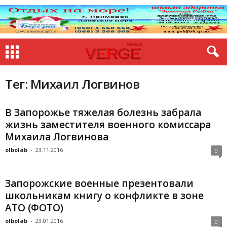
Тег: Михаил Логвинов
В Запорожье тяжелая болезнь забрала
жизнь заместителя военного комиссара
Михаила Логвинова
olbolab
-
23.11.2016
0
Запорожские военные презентовали
школьникам книгу о конфликте в зоне
АТО (ФОТО)
olbolab
-
23.01.2016
0