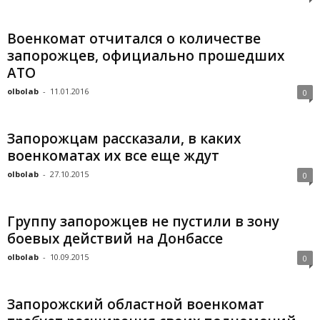
Военкомат отчитался о количестве
запорожцев, официально прошедших
АТО
olbolab
-
11.01.2016
0
Запорожцам рассказали, в каких
военкоматах их все еще ждут
olbolab
-
27.10.2015
0
Группу запорожцев не пустили в зону
боевых действий на Донбассе
olbolab
-
10.09.2015
0
Запорожский областной военкомат