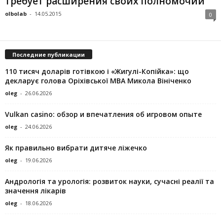
требует расширения своих полномочий
olbolab
-
14.05.2015
0
Последние публикации
110 тисяч доларів готівкою і «Жигулі-Копійка»: що
декларує голова Оріхівської МВА Микола Вініченко
oleg
-
26.06.2026
Vulkan casino: обзор и впечатления об игровом опыте
oleg
-
24.06.2026
Як правильно вибрати дитяче ліжечко
oleg
-
19.06.2026
Андрологія та урологія: розвиток науки, сучасні реалії та
значення лікарів
oleg
-
18.06.2026