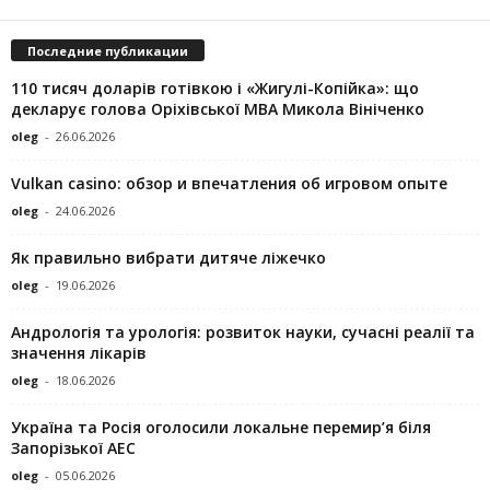
Последние публикации
110 тисяч доларів готівкою і «Жигулі-Копійка»: що
декларує голова Оріхівської МВА Микола Вініченко
oleg
-
26.06.2026
Vulkan casino: обзор и впечатления об игровом опыте
oleg
-
24.06.2026
Як правильно вибрати дитяче ліжечко
oleg
-
19.06.2026
Андрологія та урологія: розвиток науки, сучасні реалії та
значення лікарів
oleg
-
18.06.2026
Україна та Росія оголосили локальне перемир’я біля
Запорізької АЕС
oleg
-
05.06.2026