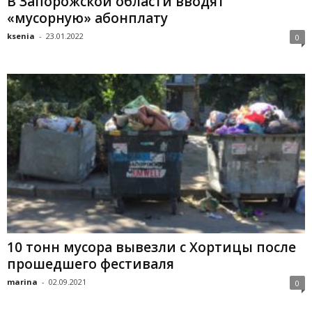
В Запорожской области вводят
«мусорную» абонплату
ksenia
-
23.01.2022
0
10 тонн мусора вывезли с Хортицы после
прошедшего фестиваля
marina
-
02.09.2021
0