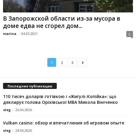
В Запорожской области из-за мусора в
доме едва не сгорел дом...
marina
-
04.05.2021
0
1
2
3
Последние публикации
110 тисяч доларів готівкою і «Жигулі-Копійка»: що
декларує голова Оріхівської МВА Микола Вініченко
oleg
-
26.06.2026
Vulkan casino: обзор и впечатления об игровом опыте
oleg
-
24.06.2026