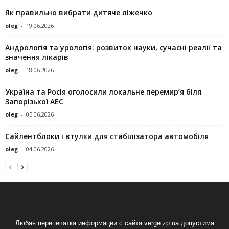
Як правильно вибрати дитяче ліжечко
oleg
-
19.06.2026
Андрологія та урологія: розвиток науки, сучасні реалії та
значення лікарів
oleg
-
18.06.2026
Україна та Росія оголосили локальне перемир’я біля
Запорізької АЕС
oleg
-
05.06.2026
Сайлентблоки і втулки для стабілізатора автомобіля
oleg
-
04.06.2026
Любая перепечатка информации с сайта verge.zp.ua допустима