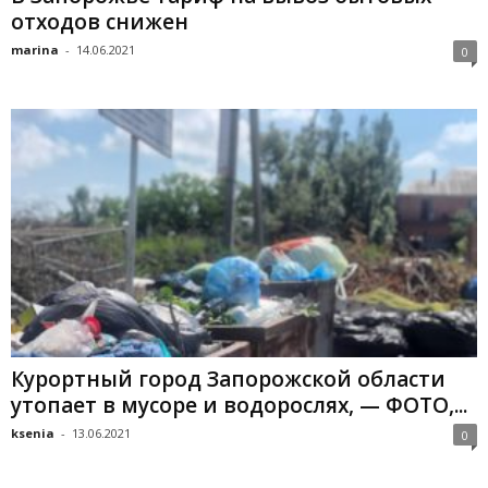
отходов снижен
marina
-
14.06.2021
0
Курортный город Запорожской области
утопает в мусоре и водорослях, — ФОТО,...
ksenia
-
13.06.2021
0