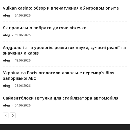
Vulkan casino: обзор и впечатления об игровом опыте
oleg
-
24.06.2026
Як правильно вибрати дитяче ліжечко
oleg
-
19.06.2026
Андрологія та урологія: розвиток науки, сучасні реалії та
значення лікарів
oleg
-
18.06.2026
Україна та Росія оголосили локальне перемир’я біля
Запорізької АЕС
oleg
-
05.06.2026
Сайлентблоки і втулки для стабілізатора автомобіля
oleg
-
04.06.2026