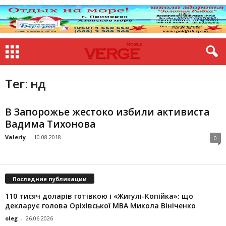
Тег: нд
В Запорожье жестоко избили активиста
Вадима Тихонова
Valeriy
-
10.08.2018
0
Последние публикации
110 тисяч доларів готівкою і «Жигулі-Копійка»: що
декларує голова Оріхівської МВА Микола Вініченко
oleg
-
26.06.2026