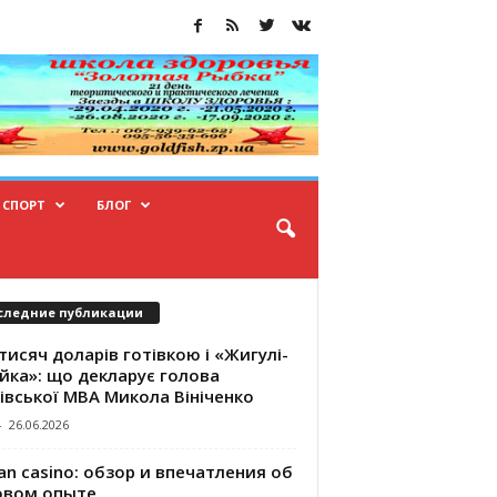
СПОРТ
БЛОГ
следние публикации
тисяч доларів готівкою і «Жигулі-
йка»: що декларує голова
івської МВА Микола Вініченко
-
26.06.2026
an casino: обзор и впечатления об
овом опыте