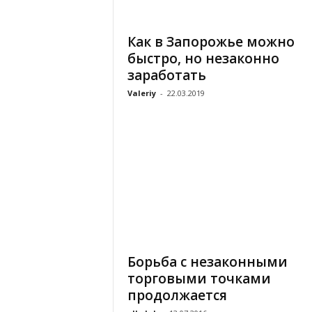
«
В
Как в Запорожье можно
Е
быстро, но незаконно
Р
Ж
заработать
Е
Valeriy
-
22.03.2019
»
Борьба с незаконными
торговыми точками
продолжается