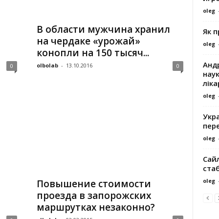
oleg
В области мужчина хранил
Як 
на чердаке «урожай»
oleg
конопли на 150 тысяч...
Андр
olbolab
-
13.10.2016
0
0
наук
ліка
oleg
Укра
пере
oleg
Сайл
ста
oleg
Повышение стоимости
проезда в запорожских
маршрутках незаконно?