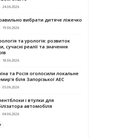
-
24.06.2026
правильно вибрати дитяче ліжечко
-
19.06.2026
ологія та урологія: розвиток
и, сучасні реалії та значення
рів
-
18.06.2026
їна та Росія оголосили локальне
мир’я біля Запорізької АЕС
-
05.06.2026
ентблоки і втулки для
білізатора автомобіля
-
04.06.2026