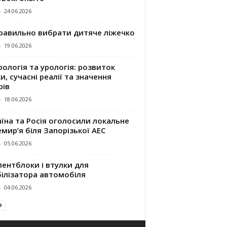
-
24.06.2026
правильно вибрати дитяче ліжечко
-
19.06.2026
ологія та урологія: розвиток
и, сучасні реалії та значення
рів
-
18.06.2026
їна та Росія оголосили локальне
мир’я біля Запорізької АЕС
-
05.06.2026
ентблоки і втулки для
білізатора автомобіля
-
04.06.2026