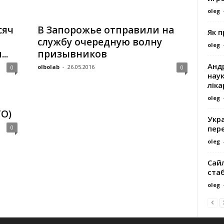
oleg
сяч
В Запорожье отправили на
Як 
службу очередную волну
oleg
..
призывников
Андр
olbolab
-
26.05.2016
0
0
наук
ліка
oleg
О)
Укра
пере
0
oleg
Сайл
ста
oleg