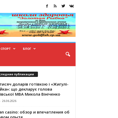
СПОРТ
БЛОГ
следние публикации
тисяч доларів готівкою і «Жигулі-
йка»: що декларує голова
івської МВА Микола Вініченко
-
26.06.2026
an casino: обзор и впечатления об
овом опыте