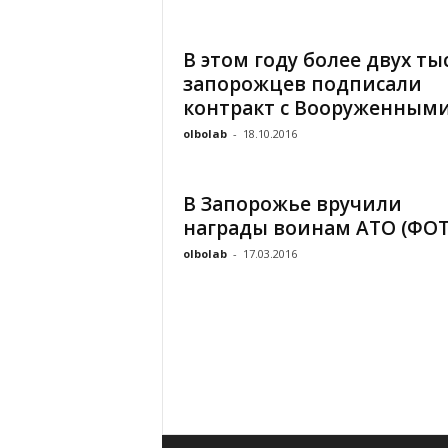
«
В
В этом году более двух ты
Е
запорожцев подписали
Р
Ж
контракт с Вооруженными.
Е
olbolab
-
18.10.2016
»
В Запорожье вручили
награды воинам АТО (ФОТ
olbolab
-
17.03.2016