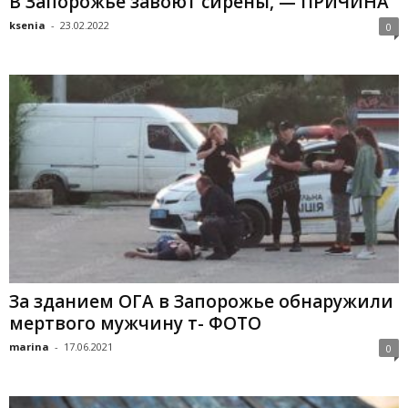
В Запорожье завоют сирены, — ПРИЧИНА
ksenia
-
23.02.2022
0
За зданием ОГА в Запорожье обнаружили
мертвого мужчину т- ФОТО
marina
-
17.06.2021
0