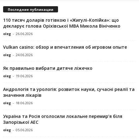
Последние публикации
110 тисяч доларів готівкою і «Жигулі-Копійка»: що
декларує голова Оріхівської МВА Микола Вініченко
oleg
-
26.06.2026
Vulkan casino: обзор и впечатления об игровом опыте
oleg
-
24.06.2026
Як правильно вибрати дитяче ліжечко
oleg
-
19.06.2026
Андрологія та урологія: розвиток науки, сучасні реалії та
значення лікарів
oleg
-
18.06.2026
Україна та Росія оголосили локальне перемир’я біля
Запорізької АЕС
oleg
-
05.06.2026