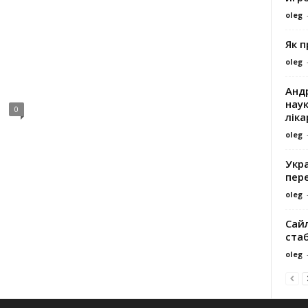
oleg
Як 
oleg
Андр
наук
0
ліка
oleg
Укра
пере
oleg
Сайл
ста
oleg