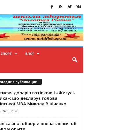
СПОРТ
БЛОГ
следние публикации
тисяч доларів готівкою і «Жигулі-
йка»: що декларує голова
івської МВА Микола Вініченко
-
26.06.2026
an casino: обзор и впечатления об
овом опыте