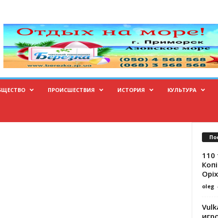
БЩЕСТВО
ПРОИСШЕСТВИЯ
ИСТОРИЯ
КУЛЬТУРА
ю
По
110 
Копі
Оріх
oleg
Vulk
игр