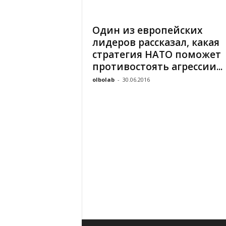
«
В
Один из европейских
Е
лидеров рассказал, какая
Р
Ж
стратегия НАТО поможет
Е
противостоять агрессии...
»
olbolab
-
30.06.2016