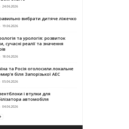
-
24.06.2026
правильно вибрати дитяче ліжечко
-
19.06.2026
ологія та урологія: розвиток
и, сучасні реалії та значення
рів
-
18.06.2026
їна та Росія оголосили локальне
мир’я біля Запорізької АЕС
-
05.06.2026
ентблоки і втулки для
білізатора автомобіля
-
04.06.2026