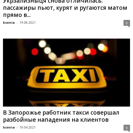
Укрзализныця снова отличилась:
пассажиры пьют, курят и ругаются матом
прямо в...
ksenia
-
19.08.2021
0
В Запорожье работник такси совершал
разбойные нападения на клиентов
ksenia
-
19.04.2021
0