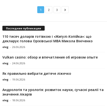
1
2
3
Последние публикации
110 тисяч доларів готівкою і «Жигулі-Копійка»: що
декларує голова Оріхівської МВА Микола Вініченко
oleg
-
26.06.2026
Vulkan casino: обзор и впечатления об игровом опыте
oleg
-
24.06.2026
Як правильно вибрати дитяче ліжечко
oleg
-
19.06.2026
Андрологія та урологія: розвиток науки, сучасні реалії та
значення лікарів
oleg
-
18.06.2026