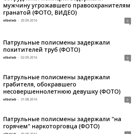
мужчину угрожавшего правоохранителям
гранатой (ФОТО, ВИДЕО)
olbolab
-
20.09.2016
0
Патрульные полисмены задержали
похитителей труб (ФОТО)
olbolab
-
02.09.2016
0
Патрульные полисмены задержали
грабителя, обокравшего
несовершеннолетнюю девушку (ФОТО)
olbolab
-
31.08.2016
0
Патрульные полисмены задержали "на
горячем" наркоторговца (ФОТО)
olbolab
-
30.08.2016