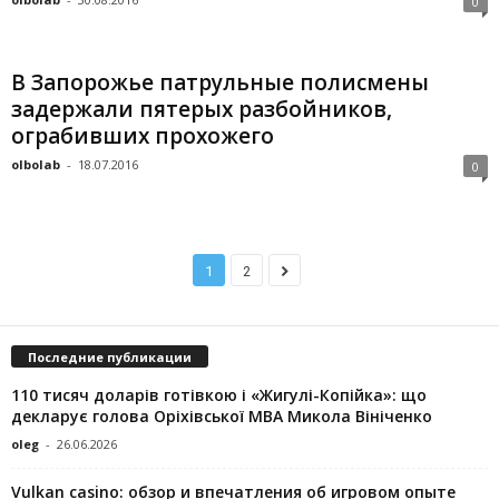
0
В Запорожье патрульные полисмены
задержали пятерых разбойников,
ограбивших прохожего
olbolab
-
18.07.2016
0
1
2
Последние публикации
110 тисяч доларів готівкою і «Жигулі-Копійка»: що
декларує голова Оріхівської МВА Микола Вініченко
oleg
-
26.06.2026
Vulkan casino: обзор и впечатления об игровом опыте