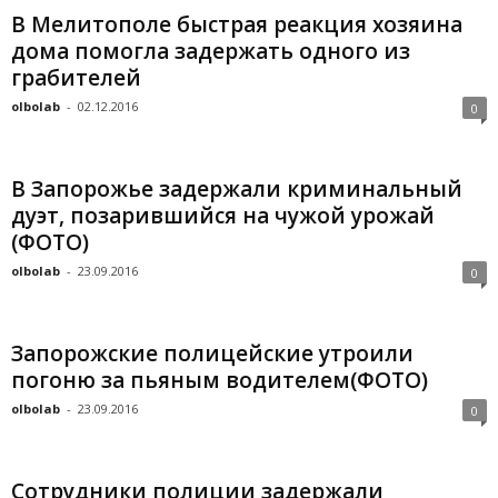
В Мелитополе быстрая реакция хозяина
дома помогла задержать одного из
грабителей
olbolab
-
02.12.2016
0
В Запорожье задержали криминальный
дуэт, позарившийся на чужой урожай
(ФОТО)
olbolab
-
23.09.2016
0
Запорожские полицейские утроили
погоню за пьяным водителем(ФОТО)
olbolab
-
23.09.2016
0
Сотрудники полиции задержали