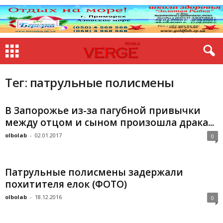
Тег: патрульные полисмены
В Запорожье из-за пагубной привычки
между отцом и сыном произошла драка...
olbolab
-
02.01.2017
0
Патрульные полисмены задержали
похитителя елок (ФОТО)
olbolab
-
18.12.2016
0