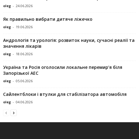
oleg
-
24.06.2026
Як правильно вибрати дитяче ліжечко
oleg
-
19.06.2026
Андрологія та урологія: розвиток науки, сучасні реалії та
значення лікарів
oleg
-
18.06.2026
Україна та Росія оголосили локальне перемир’я біля
Запорізької АЕС
oleg
-
05.06.2026
Сайлентблоки і втулки для стабілізатора автомобіля
oleg
-
04.06.2026