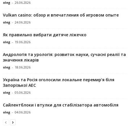
oleg
-
26.06.2026
Vulkan casino: обзор и впечатления об игровом опыте
oleg
-
24.06.2026
Як правильно вибрати дитяче ліжечко
oleg
-
19.06.2026
Андрологія та урологія: розвиток науки, сучасні реалії та
значення лікарів
oleg
-
18.06.2026
Україна та Росія оголосили локальне перемир’я біля
Запорізької АЕС
oleg
-
05.06.2026
Сайлентблоки і втулки для стабілізатора автомобіля
oleg
-
04.06.2026