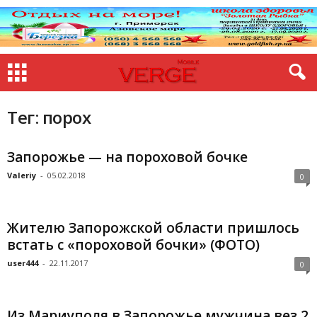
Тег: порох
Запорожье — на пороховой бочке
Valeriy
-
05.02.2018
0
Жителю Запорожской области пришлось
встать с «пороховой бочки» (ФОТО)
user444
-
22.11.2017
0
Из Мариуполя в Запорожье мужчина вез 2