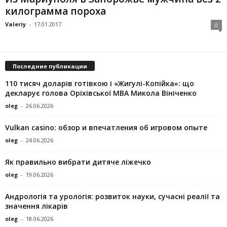
килограмма пороха
Valeriy
-
17.01.2017
0
Последние публикации
110 тисяч доларів готівкою і «Жигулі-Копійка»: що
декларує голова Оріхівської МВА Микола Вініченко
oleg
-
26.06.2026
Vulkan casino: обзор и впечатления об игровом опыте
oleg
-
24.06.2026
Як правильно вибрати дитяче ліжечко
oleg
-
19.06.2026
Андрологія та урологія: розвиток науки, сучасні реалії та
значення лікарів
oleg
-
18.06.2026