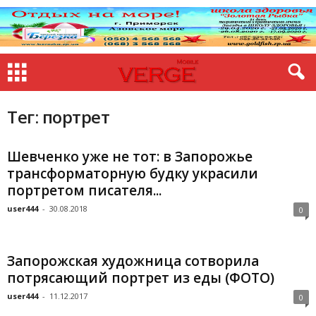
Тег: портрет
Шевченко уже не тот: в Запорожье
трансформаторную будку украсили
портретом писателя...
user444
-
30.08.2018
0
Запорожская художница сотворила
потрясающий портрет из еды (ФОТО)
user444
-
11.12.2017
0