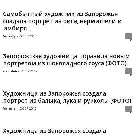
Самобытный художник из Запорожья
создала портрет из риса, вермишели и
имбиря...
Valeriy
-
07.08.2017
1
Запорожская художница поразила новым
портретом из шоколадного соуса (ФОТО)
user444
-
28.07.2017
0
Художница из Запорожья создала
портрет из балыка, лука и рукколы (ФОТО)
Valeriy
-
26.07.2017
0
Художница из Запорожья создала