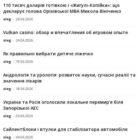
110 тисяч доларів готівкою і «Жигулі-Копійка»: що
декларує голова Оріхівської МВА Микола Вініченко
oleg
-
26.06.2026
Vulkan casino: обзор и впечатления об игровом опыте
oleg
-
24.06.2026
Як правильно вибрати дитяче ліжечко
oleg
-
19.06.2026
Андрологія та урологія: розвиток науки, сучасні реалії та
значення лікарів
oleg
-
18.06.2026
Україна та Росія оголосили локальне перемир’я біля
Запорізької АЕС
oleg
-
05.06.2026
Сайлентблоки і втулки для стабілізатора автомобіля
oleg
-
04.06.2026