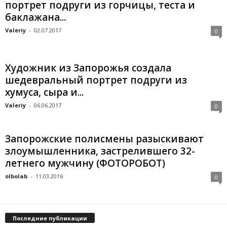
портрет подруги из горчицы, теста и
баклажана...
Valeriy
-
02.07.2017
0
Художник из Запорожья создала
шедевральный портрет подруги из
хумуса, сыра и...
Valeriy
-
06.06.2017
0
Запорожские полисмены разыскивают
злоумышленника, застрелившего 32-
летнего мужчину (ФОТОРОБОТ)
olbolab
-
11.03.2016
0
Последние публикации