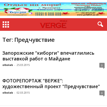
Тег: Предчувствие
Запорожские "киборги" впечатлились
выставкой работ о Майдане
olbolab
-
25.03.2015
0
ФОТОРЕПОРТАЖ "ВЕРЖЕ":
художественный проект "Предчувствие"
olbolab
-
02.03.2015
0