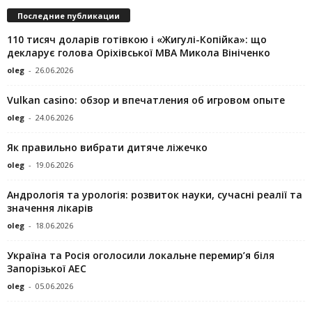
Последние публикации
110 тисяч доларів готівкою і «Жигулі-Копійка»: що
декларує голова Оріхівської МВА Микола Вініченко
oleg
-
26.06.2026
Vulkan casino: обзор и впечатления об игровом опыте
oleg
-
24.06.2026
Як правильно вибрати дитяче ліжечко
oleg
-
19.06.2026
Андрологія та урологія: розвиток науки, сучасні реалії та
значення лікарів
oleg
-
18.06.2026
Україна та Росія оголосили локальне перемир’я біля
Запорізької АЕС
oleg
-
05.06.2026