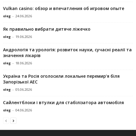
Vulkan casino: обзор и впечатления об игровом опыте
oleg
-
24.06.2026
Як правильно вибрати дитяче ліжечко
oleg
-
19.06.2026
Андрологія та урологія: розвиток науки, сучасні реалії та
значення лікарів
oleg
-
18.06.2026
Україна та Росія оголосили локальне перемир’я біля
Запорізької АЕС
oleg
-
05.06.2026
Сайлентблоки і втулки для стабілізатора автомобіля
oleg
-
04.06.2026