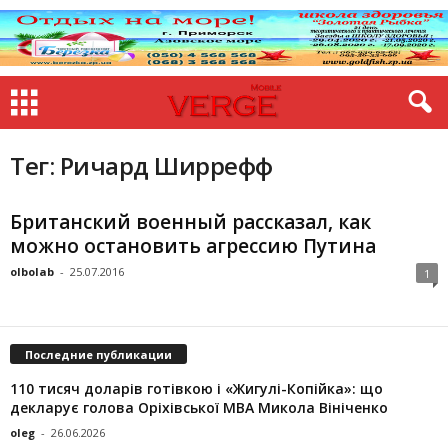
Тег: Ричард Ширрефф
Британский военный рассказал, как
можно остановить агрессию Путина
olbolab
-
25.07.2016
1
Последние публикации
110 тисяч доларів готівкою і «Жигулі-Копійка»: що
декларує голова Оріхівської МВА Микола Вініченко
oleg
-
26.06.2026