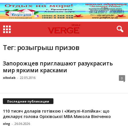
Тег: розыгрыш призов
Запорожцев приглашают разукрасить
мир яркими красками
olbolab
-
22.05.2016
0
Последние публикации
110 тисяч доларів готівкою і «Жигулі-Копійка»: що
декларує голова Оріхівської МВА Микола Вініченко
oleg
-
26.06.2026