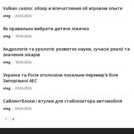
Vulkan casino: обзор и впечатления об игровом опыте
oleg
-
24.06.2026
Як правильно вибрати дитяче ліжечко
oleg
-
19.06.2026
Андрологія та урологія: розвиток науки, сучасні реалії та
значення лікарів
oleg
-
18.06.2026
Україна та Росія оголосили локальне перемир’я біля
Запорізької АЕС
oleg
-
05.06.2026
Сайлентблоки і втулки для стабілізатора автомобіля
oleg
-
04.06.2026