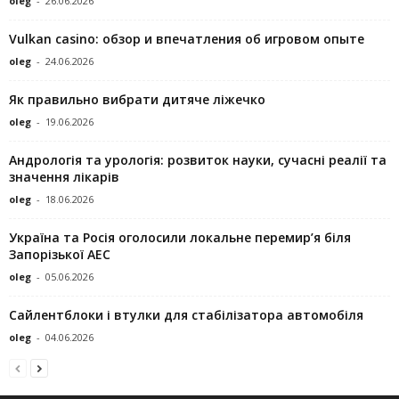
oleg
-
26.06.2026
Vulkan casino: обзор и впечатления об игровом опыте
oleg
-
24.06.2026
Як правильно вибрати дитяче ліжечко
oleg
-
19.06.2026
Андрологія та урологія: розвиток науки, сучасні реалії та
значення лікарів
oleg
-
18.06.2026
Україна та Росія оголосили локальне перемир’я біля
Запорізької АЕС
oleg
-
05.06.2026
Сайлентблоки і втулки для стабілізатора автомобіля
oleg
-
04.06.2026