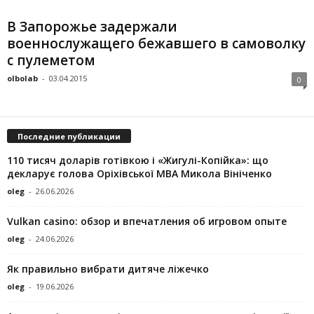
В Запорожье задержали
военнослужащего бежавшего в самоволку
с пулеметом
olbolab
-
03.04.2015
0
Последние публикации
110 тисяч доларів готівкою і «Жигулі-Копійка»: що
декларує голова Оріхівської МВА Микола Вініченко
oleg
-
26.06.2026
Vulkan casino: обзор и впечатления об игровом опыте
oleg
-
24.06.2026
Як правильно вибрати дитяче ліжечко
oleg
-
19.06.2026