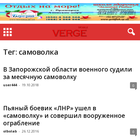
Тег: самоволка
В Запорожской области военного судили
за месячную самоволку
user444
-
19.10.2018
0
Пьяный боевик «ЛНР» ушел в
«самоволку» и совершил вооруженное
ограбление
olbolab
-
26.12.2016
0