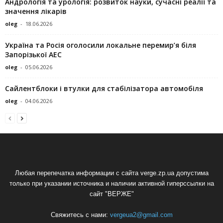
Андрологія та урологія: розвиток науки, сучасні реалії та
значення лікарів
oleg
-
18.06.2026
Україна та Росія оголосили локальне перемир’я біля
Запорізької АЕС
oleg
-
05.06.2026
Сайлентблоки і втулки для стабілізатора автомобіля
oleg
-
04.06.2026
Любая перепечатка информации с сайта verge.zp.ua допустима
только при указании источника и наличии активной гиперссылки на
сайт "ВЕРЖЕ"
Свяжитесь с нами:
vergeua2@gmail.com