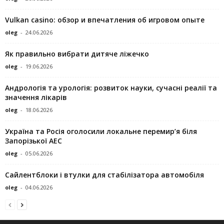
Vulkan casino: обзор и впечатления об игровом опыте
oleg
-
24.06.2026
Як правильно вибрати дитяче ліжечко
oleg
-
19.06.2026
Андрологія та урологія: розвиток науки, сучасні реалії та
значення лікарів
oleg
-
18.06.2026
Україна та Росія оголосили локальне перемир’я біля
Запорізької АЕС
oleg
-
05.06.2026
Сайлентблоки і втулки для стабілізатора автомобіля
oleg
-
04.06.2026