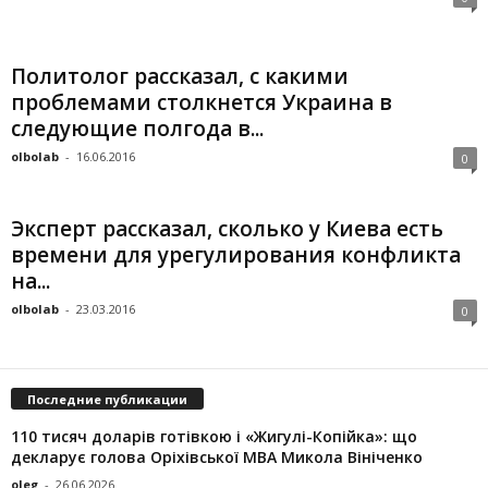
Политолог рассказал, с какими
проблемами столкнется Украина в
следующие полгода в...
olbolab
-
16.06.2016
0
Эксперт рассказал, сколько у Киева есть
времени для урегулирования конфликта
на...
olbolab
-
23.03.2016
0
Последние публикации
110 тисяч доларів готівкою і «Жигулі-Копійка»: що
декларує голова Оріхівської МВА Микола Вініченко
oleg
-
26.06.2026