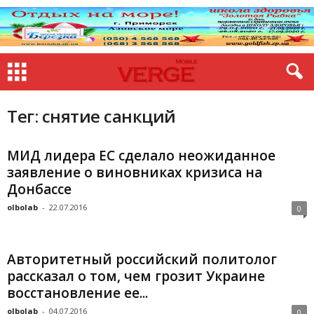
Тег: снятие санкций
МИД лидера ЕС сделало неожиданное
заявление о виновниках кризиса на
Донбассе
olbolab
-
22.07.2016
0
Авторитетный российский политолог
рассказал о том, чем грозит Украине
восстановление ее...
olbolab
-
04.07.2016
0