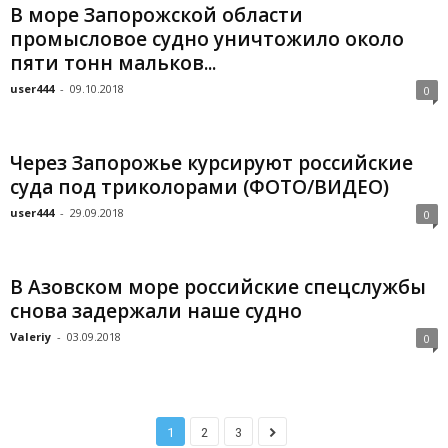
В море Запорожской области
промысловое судно уничтожило около
пяти тонн мальков...
user444
-
09.10.2018
0
Через Запорожье курсируют российские
суда под триколорами (ФОТО/ВИДЕО)
user444
-
29.09.2018
0
В Азовском море российские спецслужбы
снова задержали наше судно
Valeriy
-
03.09.2018
0
1
2
3