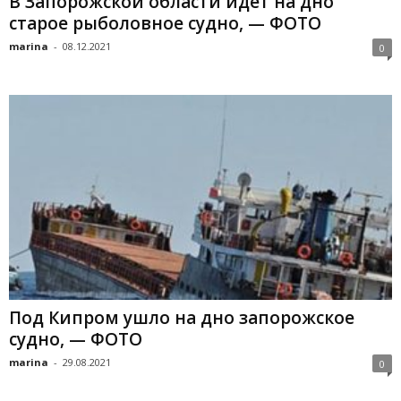
В Запорожской области идет на дно
старое рыболовное судно, — ФОТО
marina
-
08.12.2021
0
Под Кипром ушло на дно запорожское
судно, — ФОТО
marina
-
29.08.2021
0