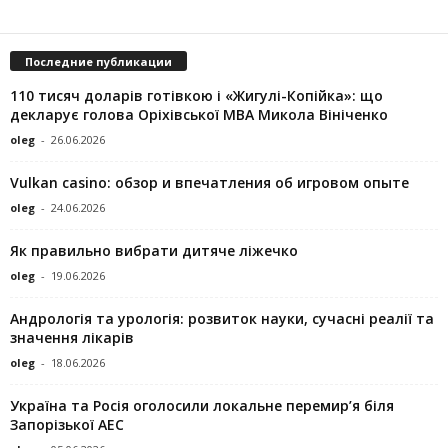
Последние публикации
110 тисяч доларів готівкою і «Жигулі-Копійка»: що
декларує голова Оріхівської МВА Микола Вініченко
oleg
-
26.06.2026
Vulkan casino: обзор и впечатления об игровом опыте
oleg
-
24.06.2026
Як правильно вибрати дитяче ліжечко
oleg
-
19.06.2026
Андрологія та урологія: розвиток науки, сучасні реалії та
значення лікарів
oleg
-
18.06.2026
Україна та Росія оголосили локальне перемир’я біля
Запорізької АЕС