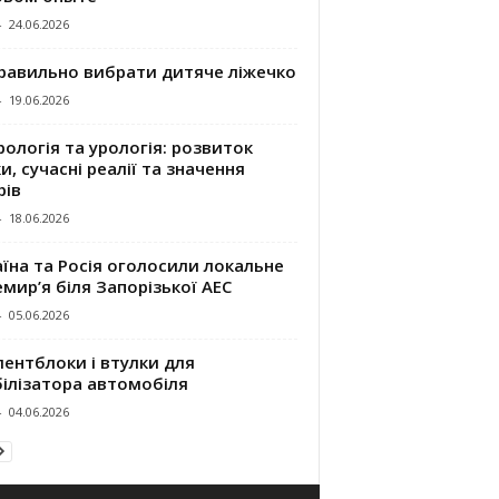
-
24.06.2026
правильно вибрати дитяче ліжечко
-
19.06.2026
ологія та урологія: розвиток
и, сучасні реалії та значення
рів
-
18.06.2026
їна та Росія оголосили локальне
мир’я біля Запорізької АЕС
-
05.06.2026
ентблоки і втулки для
білізатора автомобіля
-
04.06.2026