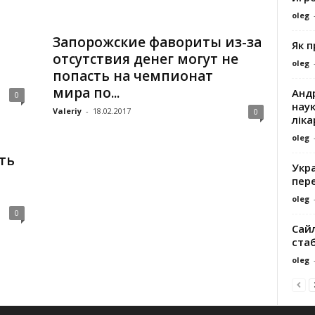
oleg
Запорожские фавориты из-за
Як 
отсутствия денег могут не
oleg
попасть на чемпионат
мира по...
Андр
0
наук
Valeriy
-
18.02.2017
0
ліка
oleg
ть
Укра
пере
oleg
0
Сайл
ста
oleg