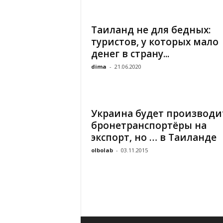
«
В
Таиланд не для бедных:
Е
туристов, у которых мало
Р
Ж
денег в страну...
Е
dima
-
21.06.2020
»
Украина будет производи
бронетранспортёры на
экспорт, но … в Таиланде
olbolab
-
03.11.2015