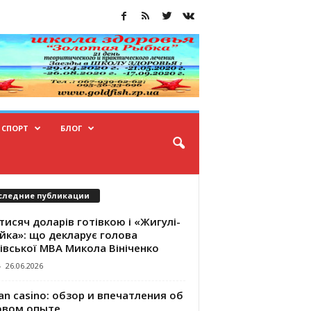
СПОРТ
БЛОГ
следние публикации
тисяч доларів готівкою і «Жигулі-
йка»: що декларує голова
івської МВА Микола Вініченко
-
26.06.2026
an casino: обзор и впечатления об
овом опыте