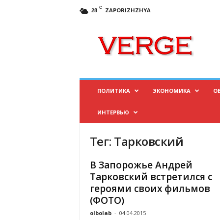
C
ZAPORIZHZHYA
28
И
н
ф
о
р
м
а
ПОЛИТИКА
ЭКОНОМИКА
О
ц
и
ИНТЕРВЬЮ
о
н
н
Тег: Тарковский
ы
й
В Запорожье Андрей
п
Тарковский встретился с
о
героями своих фильмов
р
(ФОТО)
т
а
olbolab
-
04.04.2015
л