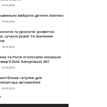
-
24.06.2026
правильно вибрати дитяче ліжечко
-
19.06.2026
ологія та урологія: розвиток
и, сучасні реалії та значення
рів
-
18.06.2026
їна та Росія оголосили локальне
мир’я біля Запорізької АЕС
-
05.06.2026
ентблоки і втулки для
білізатора автомобіля
-
04.06.2026