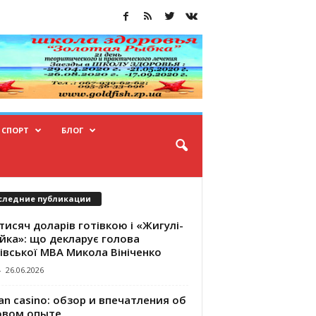
СПОРТ
БЛОГ
следние публикации
тисяч доларів готівкою і «Жигулі-
йка»: що декларує голова
івської МВА Микола Вініченко
-
26.06.2026
an casino: обзор и впечатления об
овом опыте