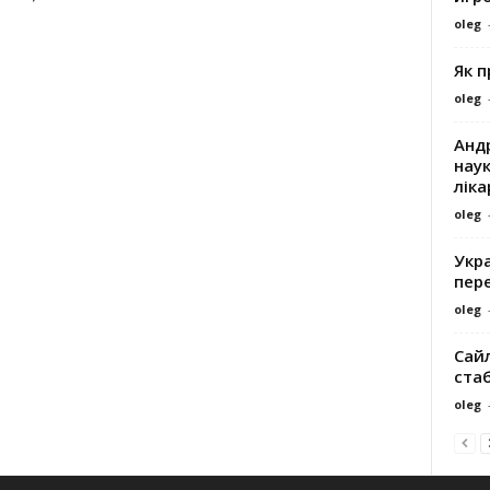
oleg
Як 
oleg
Андр
наук
ліка
oleg
Укра
пере
oleg
Сайл
ста
oleg