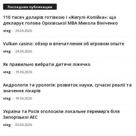
Последние публикации
110 тисяч доларів готівкою і «Жигулі-Копійка»: що
декларує голова Оріхівської МВА Микола Вініченко
oleg
-
26.06.2026
Vulkan casino: обзор и впечатления об игровом опыте
oleg
-
24.06.2026
Як правильно вибрати дитяче ліжечко
oleg
-
19.06.2026
Андрологія та урологія: розвиток науки, сучасні реалії та
значення лікарів
oleg
-
18.06.2026
Україна та Росія оголосили локальне перемир’я біля
Запорізької АЕС
oleg
-
05.06.2026