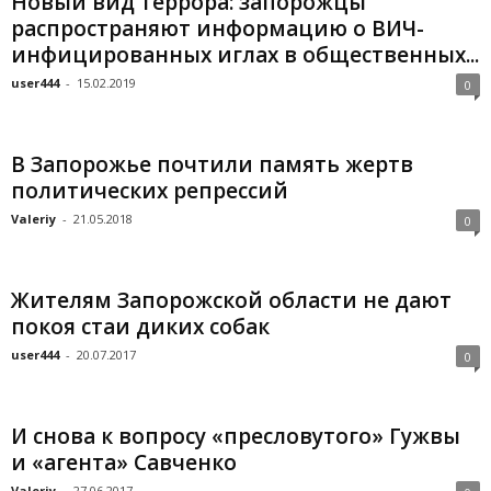
Новый вид террора: запорожцы
распространяют информацию о ВИЧ-
инфицированных иглах в общественных...
user444
-
15.02.2019
0
В Запорожье почтили память жертв
политических репрессий
Valeriy
-
21.05.2018
0
Жителям Запорожской области не дают
покоя стаи диких собак
user444
-
20.07.2017
0
И снова к вопросу «пресловутого» Гужвы
и «агента» Савченко
Valeriy
-
27.06.2017