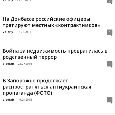
0
На Донбассе российские офицеры
третируют местных «контрактников»
Valeriy
-
15.05.2017
0
Война за недвижимость превратилась в
родственный террор
olbolab
-
23.07.2016
0
В Запорожье продолжает
распространяться антиукраинская
пропаганда (ФОТО)
olbolab
-
19.08.2015
0