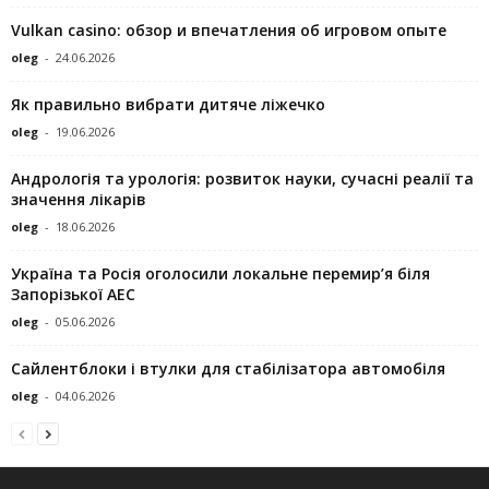
Vulkan casino: обзор и впечатления об игровом опыте
oleg
-
24.06.2026
Як правильно вибрати дитяче ліжечко
oleg
-
19.06.2026
Андрологія та урологія: розвиток науки, сучасні реалії та
значення лікарів
oleg
-
18.06.2026
Україна та Росія оголосили локальне перемир’я біля
Запорізької АЕС
oleg
-
05.06.2026
Сайлентблоки і втулки для стабілізатора автомобіля
oleg
-
04.06.2026