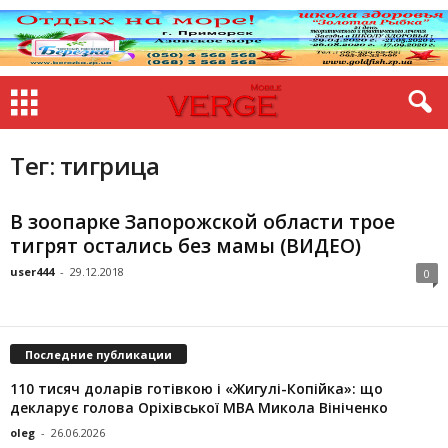
Тег: тигрица
В зоопарке Запорожской области трое
тигрят остались без мамы (ВИДЕО)
user444
-
29.12.2018
0
Последние публикации
110 тисяч доларів готівкою і «Жигулі-Копійка»: що
декларує голова Оріхівської МВА Микола Вініченко
oleg
-
26.06.2026