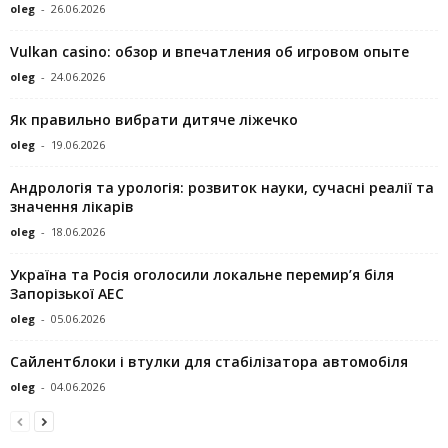
oleg
-
26.06.2026
Vulkan casino: обзор и впечатления об игровом опыте
oleg
-
24.06.2026
Як правильно вибрати дитяче ліжечко
oleg
-
19.06.2026
Андрологія та урологія: розвиток науки, сучасні реалії та
значення лікарів
oleg
-
18.06.2026
Україна та Росія оголосили локальне перемир’я біля
Запорізької АЕС
oleg
-
05.06.2026
Сайлентблоки і втулки для стабілізатора автомобіля
oleg
-
04.06.2026